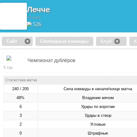
Лечче
Италия
526
Сайт
Свободные команды
Клуб
К
Чемпионат дублёров
5 тур
Статистика матча
240 / 205
Сила команды в начале/конце матча
48%
Владение мячом
6
Удары по воротам
3
Удары в створ
2
Угловые
0
Штрафные