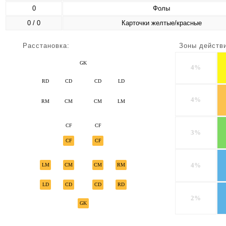
0
Фолы
0 / 0
Карточки желтые/красные
Расстановка:
Зоны действ
GK
4%
RD
CD
CD
LD
4%
RM
CM
CM
LM
CF
CF
3%
CF
CF
4%
LM
CM
CM
RM
LD
CD
CD
RD
2%
GK