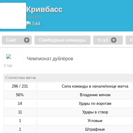
Кривбасс
Украина
544
Сайт
Свободные команды
Клуб
К
Чемпионат дублёров
3 тур
Статистика матча
296 / 231
Сила команды в начале/конце матча
56%
Владение мячом
14
Удары по воротам
11
Удары в створ
1
Угловые
1
Штрафные