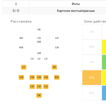
1
Фолы
0 / 0
Карточки желтые/красные
Расстановка:
Зоны действ
GK
2%
RD
CD
LD
DM
4%
RM
LM
AM
CF
CF
CF
1%
LF
RF
8%
LM
CM
CM
CM
RM
CD
CD
CD
0%
GK