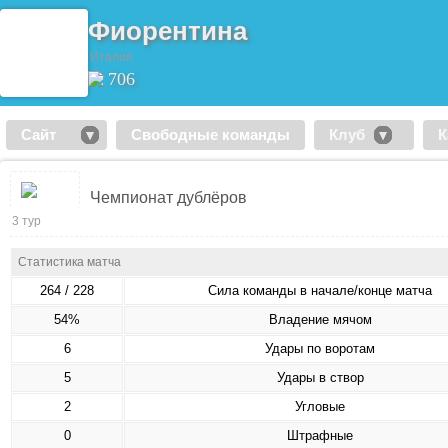
Фиорентина
Италия
706
Сайт
Свободные команды
Клуб
К
Чемпионат дублёров
3 тур
Статистика матча
264 / 228
Сила команды в начале/конце матча
54%
Владение мячом
6
Удары по воротам
5
Удары в створ
2
Угловые
0
Штрафные