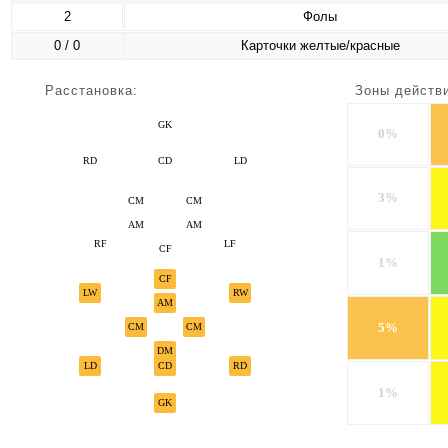
2
Фолы
0 / 0
Карточки желтые/красные
Расстановка:
Зоны действ
GK
0%
RD
CD
LD
3%
CM
CM
AM
AM
RF
LF
CF
1%
CF
LW
RW
AM
5%
CM
CM
DM
LD
CD
RD
1%
GK