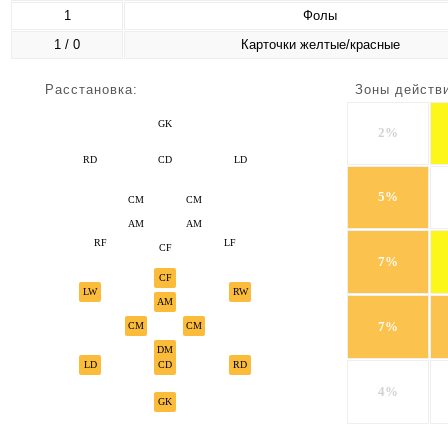
1
Фолы
1 / 0
Карточки желтые/красные
Расстановка:
Зоны действ
GK
2%
RD
CD
LD
5%
CM
CM
AM
AM
RF
LF
CF
7%
CF
LW
RW
AM
7%
CM
CM
DM
LD
CD
RD
4%
GK