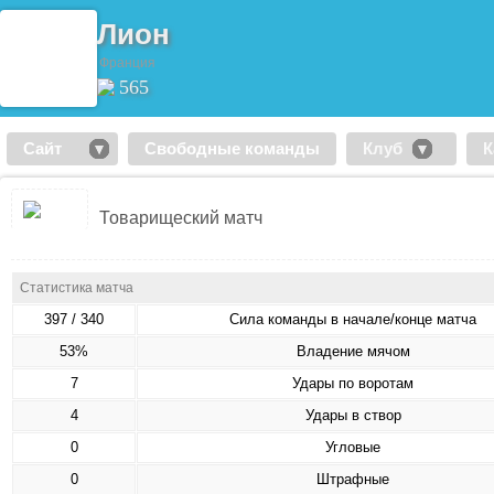
Лион
Франция
565
Сайт
Свободные команды
Клуб
К
Товарищеский матч
Статистика матча
397 / 340
Сила команды в начале/конце матча
53%
Владение мячом
7
Удары по воротам
4
Удары в створ
0
Угловые
0
Штрафные