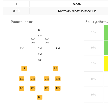
1
Фолы
0 / 0
Карточки желтые/красные
Расстановка:
Зоны действ
GK
1%
SW
CD
CD
DM
DM
0%
RM
CM
LM
AM
CF
1%
LF
RF
0%
LM
CM
CM
RM
LD
CD
CD
RD
0%
GK