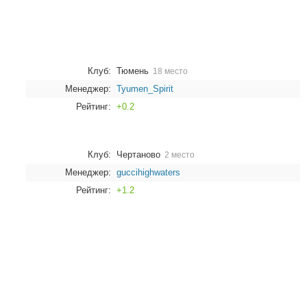
Клуб:
Тюмень
18 место
Менеджер:
Tyumen_Spirit
Рейтинг:
+0.2
Клуб:
Чертаново
2 место
Менеджер:
guccihighwaters
Рейтинг:
+1.2