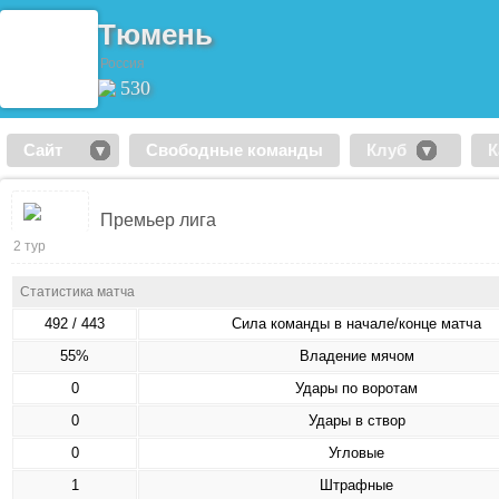
Тюмень
Россия
530
Сайт
Свободные команды
Клуб
К
Премьер лига
2 тур
Статистика матча
492 / 443
Сила команды в начале/конце матча
55%
Владение мячом
0
Удары по воротам
0
Удары в створ
0
Угловые
1
Штрафные