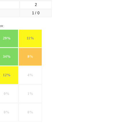
2
1 / 0
ия:
29%
11%
34%
8%
12%
4%
0%
1%
0%
0%