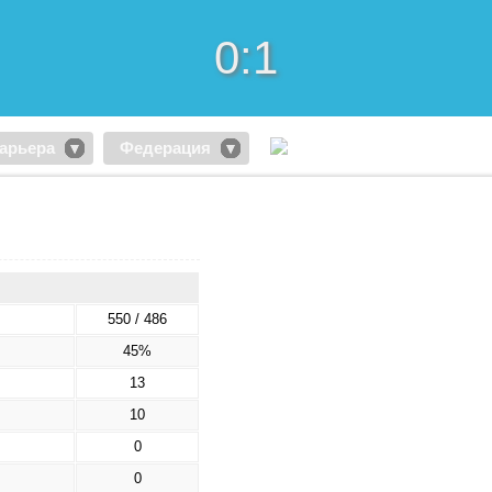
0:1
арьера
Федерация
550 / 486
45%
13
10
0
0