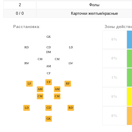
2
Фолы
0 / 0
Карточки желтые/красные
Расстановка:
Зоны действ
GK
0%
RD
CD
LD
DM
0%
CM
CM
RW
LW
AM
CF
1%
CF
LF
RF
AM
AM
0%
CM
CM
LD
CD
RD
0%
GK