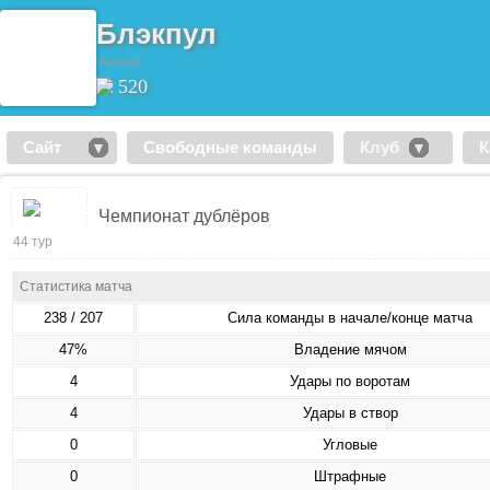
Блэкпул
Англия
520
Сайт
Свободные команды
Клуб
К
Чемпионат дублёров
44 тур
Статистика матча
238 / 207
Сила команды в начале/конце матча
47%
Владение мячом
4
Удары по воротам
4
Удары в створ
0
Угловые
0
Штрафные