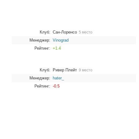
Клуб:
Сан-Лоренсо
5 место
Менеджер:
Vinograd
Рейтинг:
+1.4
Клуб:
Ривер Плейт
9 место
Менеджер:
hater_
Рейтинг:
-0.5