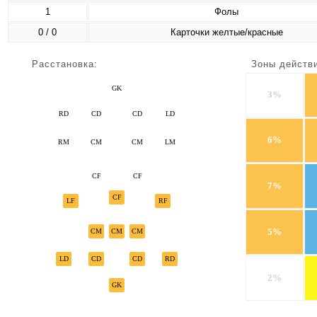
1
Фолы
0 / 0
Карточки желтые/красные
Расстановка:
Зоны действ
GK
3%
RD
CD
CD
LD
6%
RM
CM
CM
LM
CF
CF
7%
CF
LF
RF
5%
CM
CM
CM
LD
CD
CD
RD
2%
GK