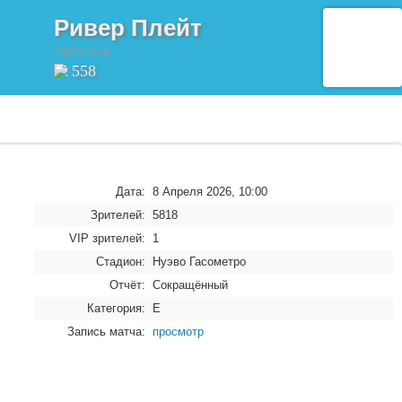
Ривер Плейт
Аргентина
558
Дата:
8 Апреля 2026, 10:00
Зрителей:
5818
VIP зрителей:
1
Стадион:
Нуэво Гасометро
Отчёт:
Сокращённый
Категория:
E
Запись матча:
просмотр