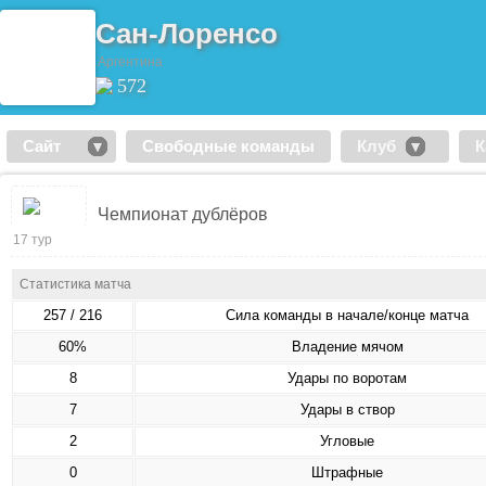
Сан-Лоренсо
Аргентина
572
Сайт
Свободные команды
Клуб
К
Чемпионат дублёров
17 тур
Статистика матча
257 / 216
Сила команды в начале/конце матча
60%
Владение мячом
8
Удары по воротам
7
Удары в створ
2
Угловые
0
Штрафные