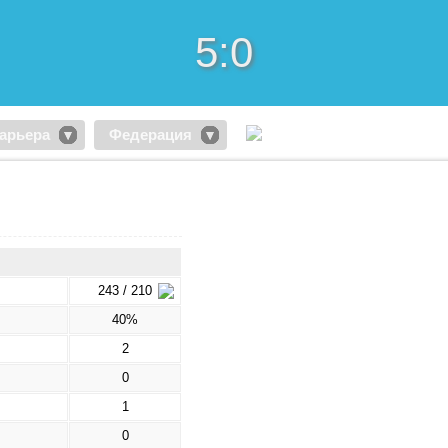
5:0
арьера
Федерация
243 / 210
40%
2
0
1
0