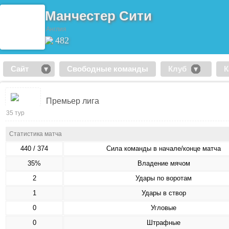
Манчестер Сити
Англия
482
Сайт
Свободные команды
Клуб
К
Премьер лига
35 тур
Статистика матча
440 / 374
Сила команды в начале/конце матча
35%
Владение мячом
2
Удары по воротам
1
Удары в створ
0
Угловые
0
Штрафные