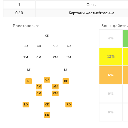
1
Фолы
0 / 0
Карточки желтые/красные
Расстановка:
Зоны действ
GK
4%
RD
CD
CD
LD
12%
RM
CM
CM
LM
RF
LF
6%
CF
LF
RF
AM
AM
0%
CM
CM
LD
CD
RD
0%
GK