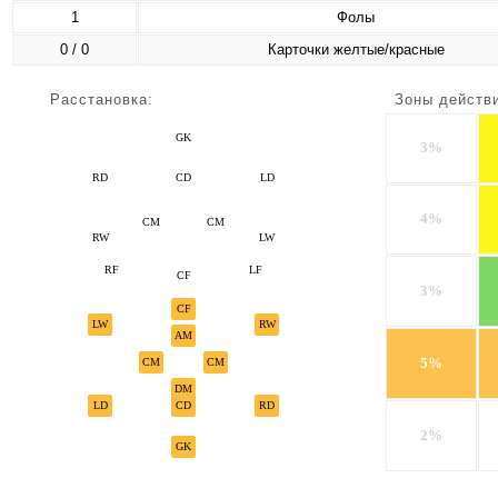
1
Фолы
0 / 0
Карточки желтые/красные
Расстановка:
Зоны действ
GK
3%
RD
CD
LD
4%
CM
CM
RW
LW
RF
LF
CF
3%
CF
LW
RW
AM
5%
CM
CM
DM
LD
CD
RD
2%
GK