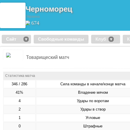
Черноморец
Украина
674
Сайт
Свободные команды
Клуб
К
Товарищеский матч
Статистика матча
346 / 286
Сила команды в начале/конце матча
41%
Владение мячом
4
Удары по воротам
2
Удары в створ
1
Угловые
0
Штрафные