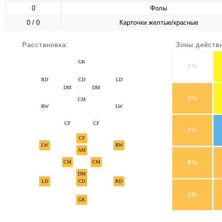
0
Фолы
0 / 0
Карточки желтые/красные
Расстановка:
Зоны действ
GK
1%
RD
CD
LD
DM
DM
5%
CM
RW
LW
CF
CF
7%
CF
LW
RW
AM
9%
CM
CM
DM
LD
CD
RD
5%
GK