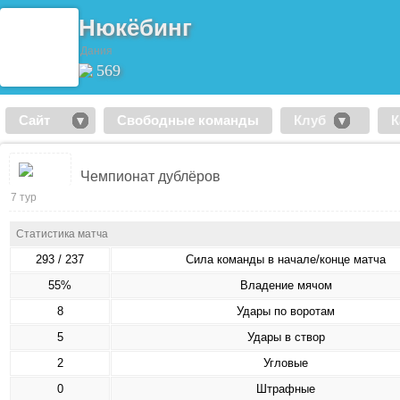
Нюкёбинг
Дания
569
Сайт
Свободные команды
Клуб
К
Чемпионат дублёров
7 тур
Статистика матча
293 / 237
Сила команды в начале/конце матча
55%
Владение мячом
8
Удары по воротам
5
Удары в створ
2
Угловые
0
Штрафные