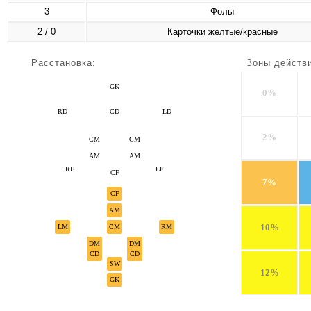
3
Фолы
2 / 0
Карточки желтые/красные
Расстановка:
Зоны действ
GK
0%
RD
CD
LD
2%
CM
CM
AM
AM
RF
LF
CF
7%
CF
AM
10%
LM
CM
RM
DM
DM
CD
CD
SW
12%
GK