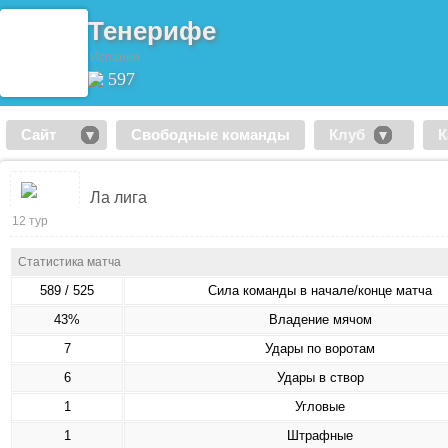
Тенерифе
Испания
597
Сайт
Свободные команды
Клуб
К
Ла лига
12 тур
Статистика матча
589 / 525
Сила команды в начале/конце матча
43%
Владение мячом
7
Удары по воротам
6
Удары в створ
1
Угловые
1
Штрафные