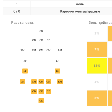
1
Фолы
0 / 0
Карточки желтые/красные
Расстановка:
Зоны действ
GK
3%
CD
CD
CD
7%
RM
CM
CM
CM
LM
RF
LF
12%
LF
RF
4%
LM
CM
CM
CM
RM
CD
CD
CD
8%
GK