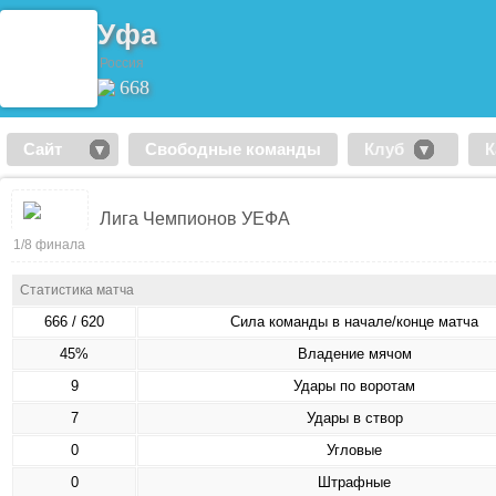
Уфа
Россия
668
Сайт
Свободные команды
Клуб
К
Лига Чемпионов УЕФА
1/8 финала
Статистика матча
666 / 620
Сила команды в начале/конце матча
45%
Владение мячом
9
Удары по воротам
7
Удары в створ
0
Угловые
0
Штрафные