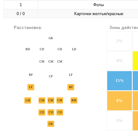
1
Фолы
0 / 0
Карточки желтые/красные
Расстановка:
Зоны действ
GK
2%
RD
CD
CD
LD
4%
CM
CM
CM
RF
LF
CF
15%
LF
RF
8%
LM
CM
CM
CM
RM
CD
CD
CD
1%
GK