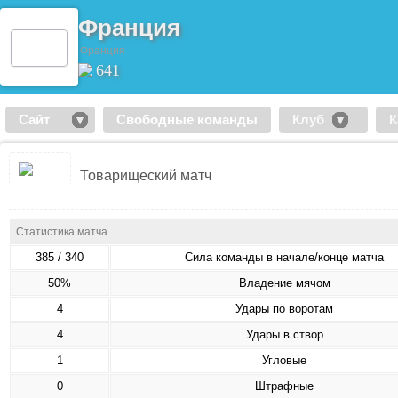
Франция
Франция
641
Сайт
Свободные команды
Клуб
К
Товарищеский матч
Статистика матча
385 / 340
Сила команды в начале/конце матча
50%
Владение мячом
4
Удары по воротам
4
Удары в створ
1
Угловые
0
Штрафные