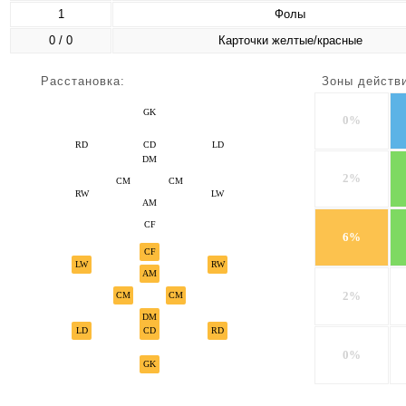
1
Фолы
0 / 0
Карточки желтые/красные
Расстановка:
Зоны действ
GK
0%
RD
CD
LD
DM
2%
CM
CM
RW
LW
AM
CF
6%
CF
LW
RW
AM
2%
CM
CM
DM
LD
CD
RD
0%
GK