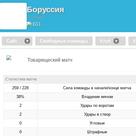
Боруссия
Германия
651
Сайт
Свободные команды
Клуб
К
Товарищеский матч
Статистика матча
259 / 228
Сила команды в начале/конце матча
38%
Владение мячом
2
Удары по воротам
2
Удары в створ
0
Угловые
0
Штрафные