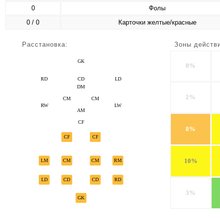
0
Фолы
0 / 0
Карточки желтые/красные
Расстановка:
Зоны действ
GK
0%
RD
CD
LD
DM
2%
CM
CM
RW
LW
AM
CF
8%
CF
CF
10%
LM
CM
CM
RM
LD
CD
CD
RD
3%
GK