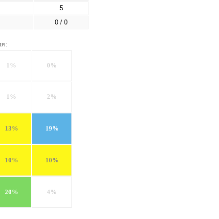
5
0 / 0
ия:
1%
0%
1%
2%
13%
19%
10%
10%
20%
4%