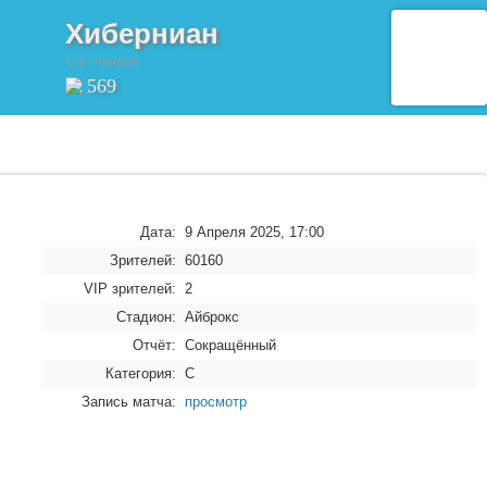
Хиберниан
Шотландия
569
Дата:
9 Апреля 2025, 17:00
Зрителей:
60160
VIP зрителей:
2
Стадион:
Айброкс
Отчёт:
Сокращённый
Категория:
C
Запись матча:
просмотр