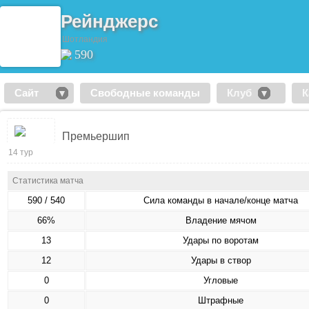
Рейнджерс
Шотландия
590
Сайт
Свободные команды
Клуб
К
Премьершип
14 тур
Статистика матча
590 / 540
Сила команды в начале/конце матча
66%
Владение мячом
13
Удары по воротам
12
Удары в створ
0
Угловые
0
Штрафные