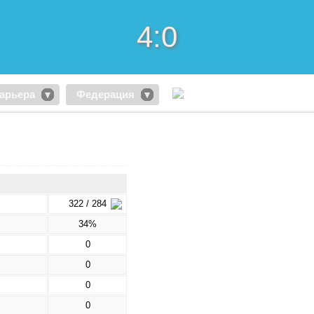
4:0
арьера
Федерация
322 / 284
34%
0
0
0
0