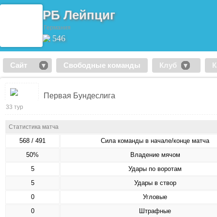
РБ Лейпциг
Германия
546
Сайт
Свободные команды
Клуб
К
Первая Бундеслига
33 тур
Статистика матча
568 / 491
Сила команды в начале/конце матча
50%
Владение мячом
5
Удары по воротам
5
Удары в створ
0
Угловые
0
Штрафные