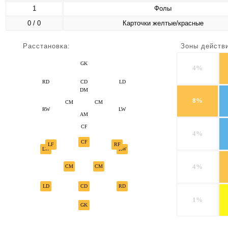
1
Фолы
0 / 0
Карточки желтые/красные
Расстановка:
Зоны действ
GK
4%
RD
CD
LD
DM
8%
CM
CM
RW
LW
AM
CF
4%
CF
LF
RF
LW
RW
4%
CM
CM
LD
CD
RD
1%
GK