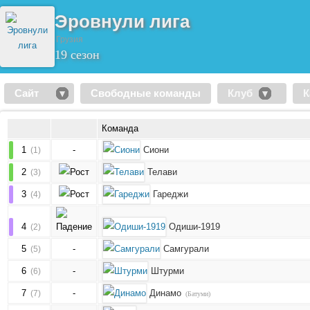
Эровнули лига
Грузия
19 сезон
Сайт
Свободные команды
Клуб
К
Команда
1
-
Сиони
(1)
2
Телави
(3)
3
Гареджи
(4)
4
Одиши-1919
(2)
5
-
Самгурали
(5)
6
-
Штурми
(6)
7
-
Динамо
(7)
(Батуми)