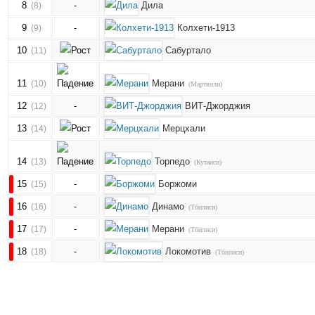
8
-
Дила
(8)
9
-
Колхети-1913
(9)
10
Сабуртало
(11)
11
Мерани
(10)
(Мартвили)
12
-
ВИТ-Джорджия
(12)
13
Мерцхали
(14)
14
Торпедо
(13)
(Кутаиси)
15
-
Боржоми
(15)
16
-
Динамо
(16)
(Тбилиси)
17
-
Мерани
(17)
(Тбилиси)
18
-
Локомотив
(18)
(Тбилиси)