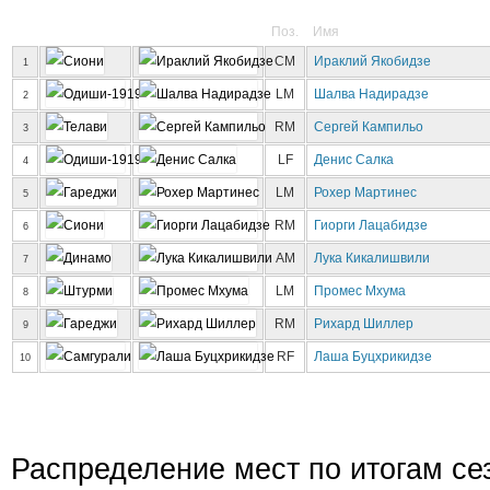
Поз.
Имя
CM
Ираклий Якобидзе
1
LM
Шалва Надирадзе
2
RM
Сергей Кампильо
3
LF
Денис Салка
4
LM
Рохер Мартинес
5
RM
Гиорги Лацабидзе
6
AM
Лука Кикалишвили
7
LM
Промес Мхума
8
RM
Рихард Шиллер
9
RF
Лаша Буцхрикидзе
10
Распределение мест по итогам се