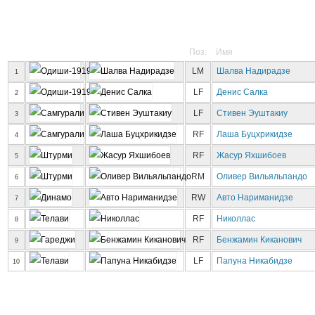
Поз.
Имя
LM
Шалва Надирадзе
1
LF
Денис Салка
2
LF
Стивен Эуштакиу
3
RF
Лаша Буцхрикидзе
4
RF
Жасур Яхшибоев
5
RM
Оливер Вильяльпандо
6
RW
Авто Нариманидзе
7
RF
Николлас
8
RF
Бенжамин Киканович
9
LF
Папуна Никабидзе
10