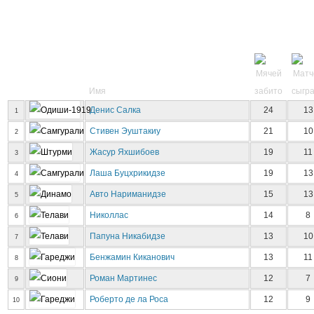
Имя
Денис Салка
24
13
1
Стивен Эуштакиу
21
10
2
Жасур Яхшибоев
19
11
3
Лаша Буцхрикидзе
19
13
4
Авто Нариманидзе
15
13
5
Николлас
14
8
6
Папуна Никабидзе
13
10
7
Бенжамин Киканович
13
11
8
Роман Мартинес
12
7
9
Роберто де ла Роса
12
9
10