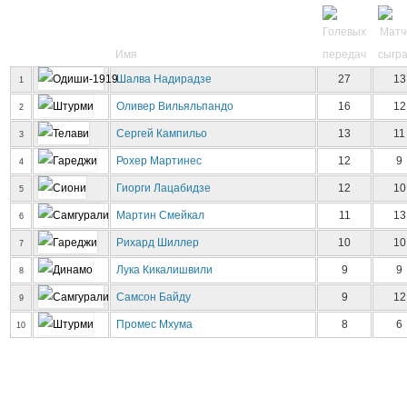
Имя
Шалва Надирадзе
27
13
1
Оливер Вильяльпандо
16
12
2
Сергей Кампильо
13
11
3
Рохер Мартинес
12
9
4
Гиорги Лацабидзе
12
10
5
Мартин Смейкал
11
13
6
Рихард Шиллер
10
10
7
Лука Кикалишвили
9
9
8
Самсон Байду
9
12
9
Промес Мхума
8
6
10