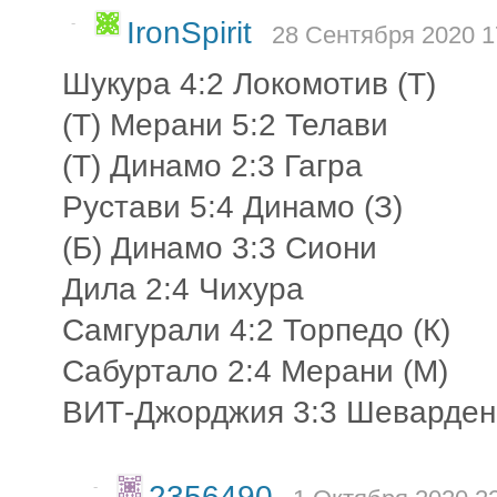
-
IronSpirit
28 Сентября 2020 1
Шукура 4:2 Локомотив (Т)
(Т) Мерани 5:2 Телави
(Т) Динамо 2:3 Гагра
Рустави 5:4 Динамо (З)
(Б) Динамо 3:3 Сиони
Дила 2:4 Чихура
Самгурали 4:2 Торпедо (К)
Сабуртало 2:4 Мерани (М)
ВИТ-Джорджия 3:3 Шеварден
-
2356490