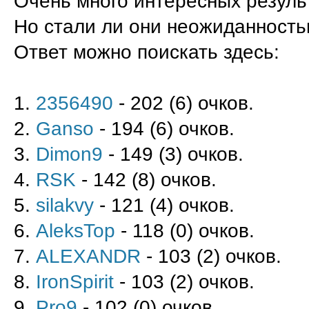
Очень много интересных результ
Но стали ли они неожиданность
Ответ можно поискать здесь:
1.
2356490
- 202 (6) очков.
2.
Ganso
- 194 (6) очков.
3.
Dimon9
- 149
(3) очков.
4.
RSK
- 142 (8) очков.
5.
s
ilakvy
- 121 (4) очков.
6.
AleksTop
- 118 (0) очков.
7.
ALEXANDR
- 103 (2) очков.
8.
IronSpirit
- 103 (2) очков.
9.
Pro9
- 102 (0) очков.