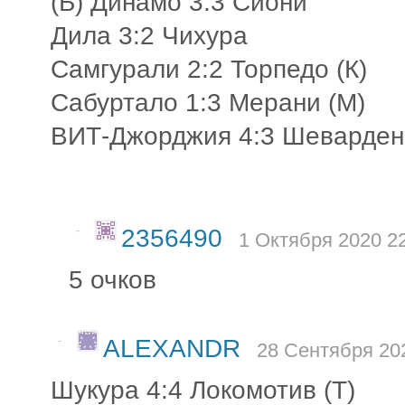
(Б) Динамо 3:3 Сиони
Дила 3:2 Чихура
Самгурали 2:2 Торпедо (К)
Сабуртало 1:3 Мерани (М)
ВИТ-Джорджия 4:3 Шеварден
-
2356490
1 Октября 2020 22
5 очков
-
ALEXANDR
28 Сентября 202
Шукура 4:4 Локомотив (Т)