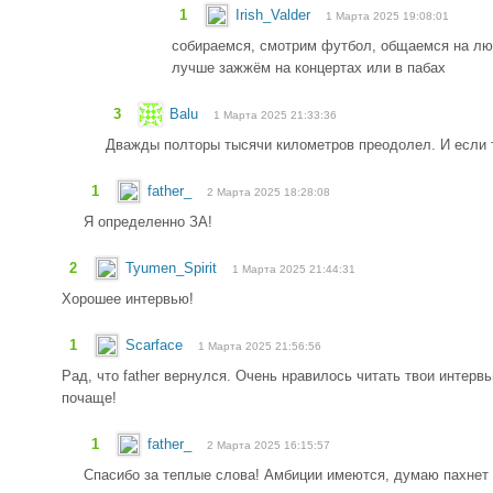
1
Irish_Valder
1 Марта 2025 19:08:01
собираемся, смотрим футбол, общаемся на люб
лучше зажжём на концертах или в пабах
3
Balu
1 Марта 2025 21:33:36
Дважды полторы тысячи километров преодолел. И если та
1
father_
2 Марта 2025 18:28:08
Я определенно ЗА!
2
Tyumen_Spirit
1 Марта 2025 21:44:31
Хорошее интервью!
1
Scarface
1 Марта 2025 21:56:56
Рад, что father вернулся. Очень нравилось читать твои интер
почаще!
1
father_
2 Марта 2025 16:15:57
Спасибо за теплые слова! Амбиции имеются, думаю пахнет