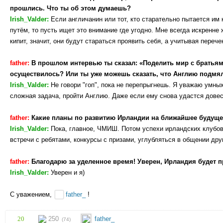
прошлись. Что ты об этом думаешь?
Irish_Valder:
Если англичанин или тот, кто старательно пытается им
путём, то пусть ищет это внимание где угодно. Мне всегда искренне 
кипит, значит, они будут стараться проявить себя, а учитывая пере
father:
В прошлом интервью ты сказал: «Поделить мир с братья
осуществилось? Или ты уже можешь сказать, что Англию подмя
Irish_Valder:
Не говори "гоп", пока не перепрыгнешь. Я уважаю умны
сложная задача, пройти Англию. Даже если ему снова удастся довес
father:
Какие планы по развитию Ирландии на ближайшее будущ
Irish_Valder:
Пока, главное, ЧМИШ. Потом успехи ирландских клубов
встречи с ребятами, конкурсы с призами, углубляться в общении дру
father:
Благодарю за уделенное время! Уверен, Ирландия будет п
Irish_Valder:
Уверен и я)
С уважением,
father_
!
20
250
father_
(74)