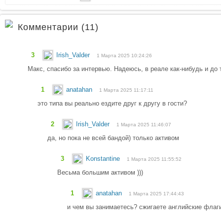
Комментарии (11)
3
Irish_Valder
1 Марта 2025 10:24:26
Макс, спасибо за интервью. Надеюсь, в реале как-нибудь и до 
1
anatahan
1 Марта 2025 11:17:11
это типа вы реально ездите друг к другу в гости?
2
Irish_Valder
1 Марта 2025 11:46:07
да, но пока не всей бандой) только активом
3
Konstantine
1 Марта 2025 11:55:52
Весьма большим активом )))
1
anatahan
1 Марта 2025 17:44:43
и чем вы занимаетесь? сжигаете английские флаг