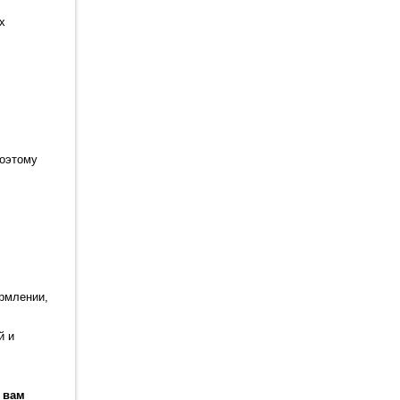
х
поэтому
ормлении,
й и
 вам