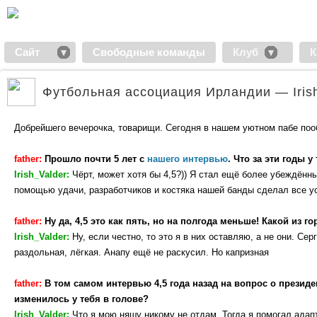
Сайт
Свободные команды
Клуб
К
Футбольная ассоциация Ирландии — Iris
Добрейшего вечерочка, товарищи. Сегодня в нашем уютном пабе по
father:
Прошло почти 5 лет с
нашего интервью
. Что за эти годы 
Irish_Valder:
Чёрт, может хотя бы 4,5?)) Я стал ещё более убеждённым
помощью удачи, разработчиков и костяка нашей банды сделал все у
father:
Ну да, 4,5 это как пять, но на полгода меньше! Какой из
Irish_Valder:
Ну, если честно, то это я в них оставляю, а не они. Се
раздольная, лёгкая. Анапу ещё не раскусил. Но капризная
father:
В том самом интервью 4,5 года назад на вопрос о президе
изменилось у тебя в голове?
Irish_Valder:
Что я мою няшу никому не отдам. Тогда я помогал адап