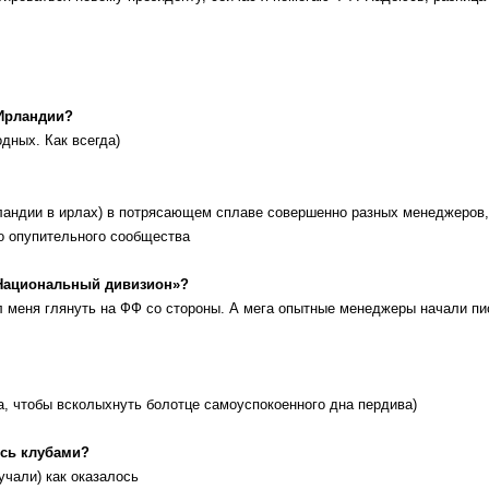
 Ирландии?
дных. Как всегда)
ландии в ирлах) в потрясающем сплаве совершенно разных менеджеров,
то опупительного сообщества
«Национальный дивизион»?
 меня глянуть на ФФ со стороны. А мега опытные менеджеры начали пис
а, чтобы всколыхнуть болотце самоуспокоенного дна пердива)
ись клубами?
кучали) как оказалось