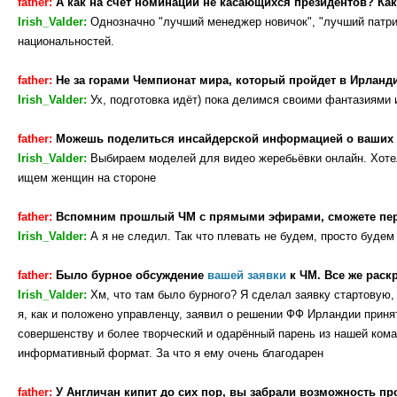
father:
А как на счет номинаций не касающихся президентов? Ка
Irish_Valder:
Однозначно "лучший менеджер новичок", "лучший патрио
национальностей.
father:
Не за горами Чемпионат мира, который пройдет в Ирланд
Irish_Valder:
Ух, подготовка идёт) пока делимся своими фантазиями
father:
Можешь поделиться инсайдерской информацией о ваших
Irish_Valder:
Выбираем моделей для видео жеребьёвки онлайн. Хотел
ищем женщин на стороне
father:
Вспомним прошлый ЧМ с прямыми эфирами, сможете пере
Irish_Valder:
А я не следил. Так что плевать не будем, просто буде
father:
Было бурное обсуждение
вашей заявки
к ЧМ. Все же раск
Irish_Valder:
Хм, что там было бурного? Я сделал заявку стартовую,
я, как и положено управленцу, заявил о решении ФФ Ирландии приня
совершенству и более творческий и одарённый парень из нашей кома
информативный формат. За что я ему очень благодарен
father:
У Англичан кипит до сих пор, вы забрали возможность п