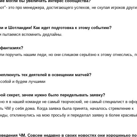
кие могли бы увеличить интерес сообщества?
т"- это про менеджера, достигающего успехов, не скупая игроков други
ии и Шотландии! Как идет подготовка к этому событию?
 и пытаемся вспомнить дедлайны.
 фантазиях?
и поручить нашим леди, но они слишком серьёзно к этому отнеслись, 
плюнуть тех деятелей в освещении матчей?
м собой и будем лучшими
рой секрет, зачем нужно было переделывать заявку?
 но я в нашей команде не самый творческий, не самый специалист в оф
ть ЧМ у себя дома. Когда заявка была принята, началось стремление к
нды, откликнулись на мою просьбу и переделал заявку в более красивы
роведения ЧМ. Совсем недавно в своих новостях они хорошенько по