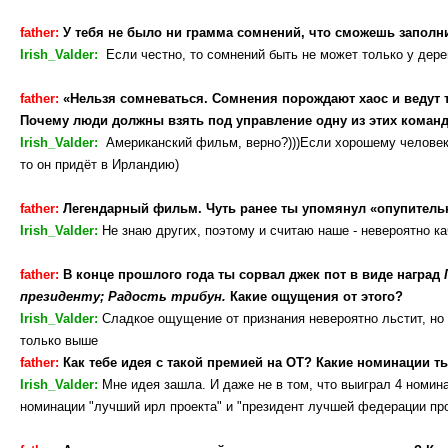
father:
У тебя не было ни грамма сомнений, что сможешь запол
Irish_Valder:
Если честно, то сомнений быть не может только у дере
father:
«Нельзя сомневаться. Сомнения порождают хаос и ведут 
Почему люди должны взять под управление одну из этих коман
Irish_Valder:
Американский фильм, верно?)))Если хорошему человеку 
то он придёт в Ирландию)
father:
Легендарный фильм. Чуть ранее ты упомянул «опупительно
Irish_Valder:
Не знаю других, поэтому и считаю наше - невероятно кач
father:
В конце прошлого года ты сорвал джек пот в виде наград
президенту;
Радость трибун.
Какие ощущения от этого?
Irish_Valder:
Сладкое ощущение от признания невероятно льстит, но т
только выше
father:
Как тебе идея с такой премией на ОТ? Какие номинации ты
Irish_Valder:
Мне идея зашла. И даже не в том, что выиграл 4 номина
номинации "лучший ирл проекта" и "президент лучшей федерации пр