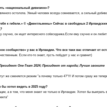
нить «национальный дивизион»?
вянного остолопа. Умный человек всегда сомневается, а сильный добива
тебя к гибели.» © «Джентльмены»
Сейчас в свободных 2 Ирландских
д?
скучно, он ищет интересного собеседника.Если ему скучно и он любит
е сообщество» у вас в Ирландии. Что все таки вас отличает от ос
ественным. Если кто-то знает, пусть побудет у нас и сравнит)
Президент One-Team 2024;
Президент от народа;
Лучше звоните
ут же сменяется резким "а почему только 4?"!!! И потом сразу же тепер
 бы хотел видеть в 2025 году?
ции, а в том, что меня знают не только в Ирландии. Хотел бы выиграть 
оекта"