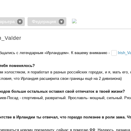
арьера
Федерация
h_Valder
общались с легендарным «Ирландцем». К вашему вниманию -
Irish_V
у тебя поменялось?
 холостяком, я поработал в разных российских городах, и я, мать его, 
словия, что Ирландия расширила свои границы ещё на 2 дивизиона)
 городов больше остальных оставил свой отпечаток в твоей жизни?
ргиев-Посад - спортивный, развратный. Ярославль- мощный, сильный. Ряз
нтстве в Ирландии ты отвечал, что гораздо полезнее в роли зама. Ч
тироваться новому президенту, сейчас я помогаю ФФ. Надеюсь, разница