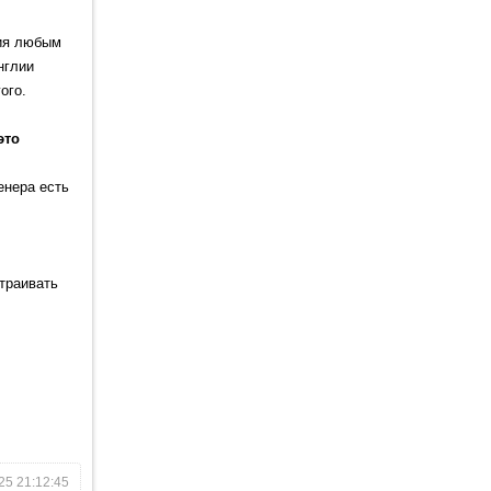
ния любым
нглии
ого.
это
енера есть
траивать
25 21:12:45