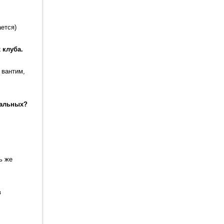
ется)
 клуба.
 вантим,
тальных?
ь же
в