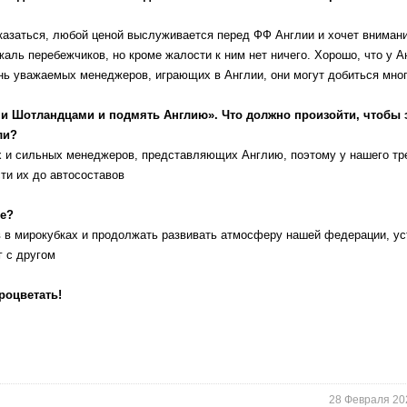
 казаться, любой ценой выслуживается перед ФФ Англии и хочет внима
жаль перебежчиков, но кроме жалости к ним нет ничего. Хорошо, что у А
чень уважаемых менеджеров, играющих в Англии, они могут добиться мног
ми Шотландцами и подмять Англию». Что должно произойти, чтобы 
ли?
х и сильных менеджеров, представляющих Англию, поэтому у нашего тр
ти их до автосоставов
ее?
 в мирокубках и продолжать развивать атмосферу нашей федерации, ус
г с другом
роцветать!
28 Февраля 20