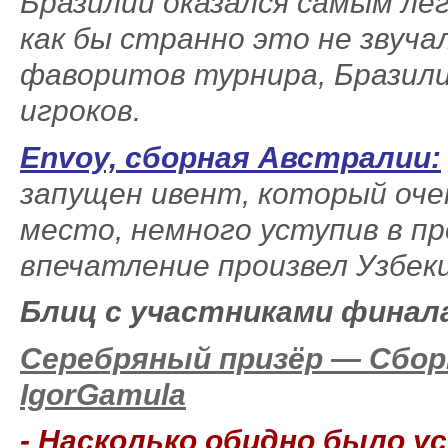
Бразилии оказался самым ле
как бы странно это не звучал
фаворитов турнира, Бразил
игроков.
Envoy, сборная Австралии:
запущен ивент, который очен
место, немного уступив в п
впечатление произвел Узбек
Блиц с участниками финал
Серебряный призёр — Сборн
IgorGamula
- Насколько обидно было у