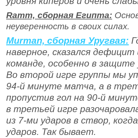
уровня киперов и очень слаб
Ramm, сборная Египта:
Основ
неуверенность в своих силах.
Murman, сборная Уругвая:
Г
наверное, сказался дефицит 
команде, особенно в защите у
Во второй игре группы мы уп
94-й минуте матча, а в трет
пропустив гол на 90-й минут
в третьей игре разочаровала
из 7-ми ударов в створ, когд
ударов. Так бывает.