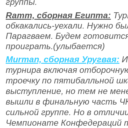
группы.
Ramm, сборная Египта:
Тур
обкакались-уехали. Нужно б
Парагваем. Будем готовится
проиграть.(улыбается)
Murman, сборная Уругвая:
И
турнира включая отборочну
троечку по пятибалльной шк
выступление, но тем не мен
вышли в финальную часть ЧК,
сильной группе. Но в отличи
Чемпионате Конфедераций т