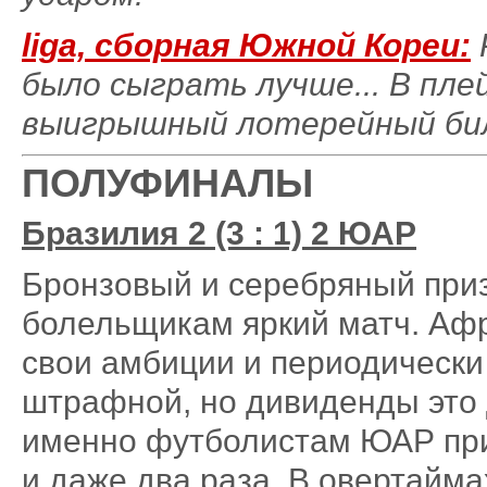
liga, сборная Южной Кореи:
было сыграть лучше... В пл
выигрышный лотерейный бил
ПОЛУФИНАЛЫ
Бразилия 2 (3 : 1) 2 ЮАР
Бронзовый и серебряный при
болельщикам яркий матч. Аф
свои амбиции и периодически
штрафной, но дивиденды это д
именно футболистам ЮАР при
и даже два раза. В овертайм