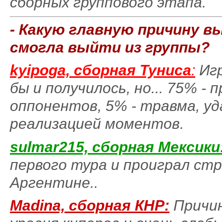
сборных группового этапа.
- Какую главную причину в
смогла выйти из группы?
kyipoga, сборная Туниса
:
Иг
бы и получилось, но... 75% -
оппонентов, 5% - травма, у
реализацией моментов.
sulmar215, сборная Мексики
первого тура и проиграл ст
Аргентине..
Madina, сборная КНР:
Причи