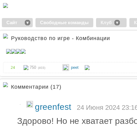
Сайт
Свободные команды
Клуб
К
Руководство по игре - Комбинации
24
750
peet
(403)
Комментарии (17)
-
greenfest
24 Июня 2024 23:1
Здорово! Но не хватает разб