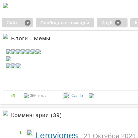
Сайт
Свободные команды
Клуб
К
Блоги - Мемы
45
366
Castle
(182)
Комментарии (39)
1
Leroyjones
21 Октября 2021 