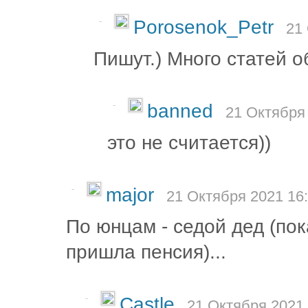
-
Porosenok_Petr
21
Пишут.) Много статей о
-
banned
21 Октября 
это не считается))
-
major
21 Октября 2021 16:
По юнцам - седой дед (по
пришла пенсия)...
-
Castle
21 Октября 2021 