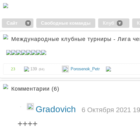
Сайт
Свободные команды
Клуб
К
Международные клубные турниры - Лига че
23
139
Porosenok_Petr
(84)
Комментарии (6)
-
Gradovich
6 Октября 2021 19
++++