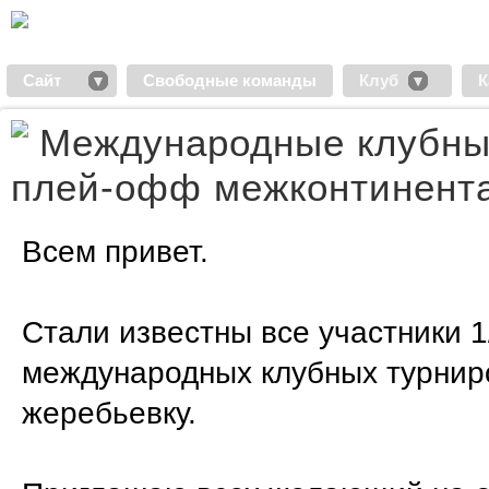
Сайт
Свободные команды
Клуб
К
Международные клубны
плей-офф межконтинента
Всем привет.
Стали известны все участники 
международных клубных турниро
жеребьевку.