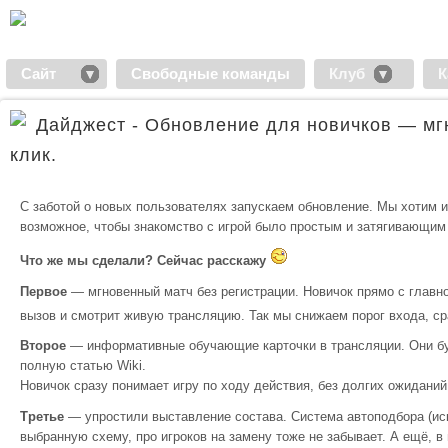
Сайт
Свободные команды
Клуб
К
Дайджест - Обновление для новичков — мгн
клик.
С заботой о новых пользователях запускаем обновление. Мы хотим 
возможное, чтобы знакомство с игрой было простым и затягивающим 
Что же мы сделали? Сейчас расскажу
Первое
— мгновенный матч без регистрации. Новичок прямо с главно
вызов и смотрит живую трансляцию. Так мы снижаем порог входа, ср
Второе
— информативные обучающие карточки в трансляции. Они буд
полную статью Wiki.
Новичок сразу понимает игру по ходу действия, без долгих ожиданий
Третье
— упростили выставление состава. Система автоподбора (иск
выбранную схему, про игроков на замену тоже не забывает. А ещё,