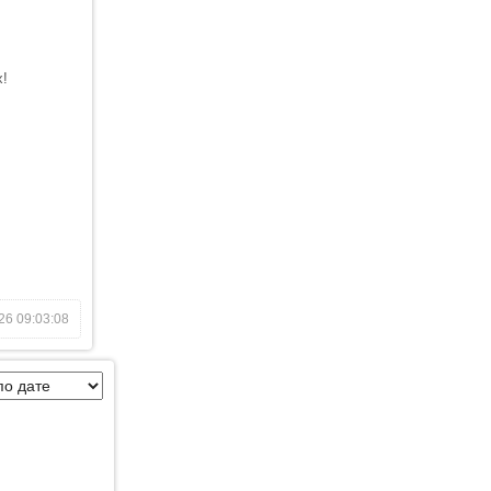
х!
26 09:03:08