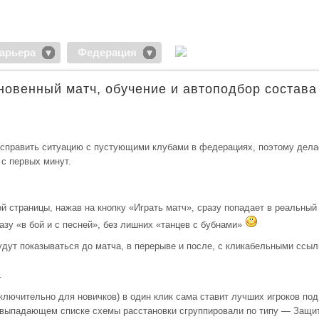
арьера
Федерация
овенный матч, обучение и автоподбор состава
исправить ситуацию с пустующими клубами в федерациях, поэтому дела
с первых минут.
й страницы, нажав на кнопку «Играть матч», сразу попадает в реальный
азу «в бой и с песней», без лишних «танцев с бубнами»
ут показываться до матча, в перерыве и после, с кликабельными ссыл
.
лючительно для новичков) в один клик сама ставит лучших игроков под
 в выпадающем списке схемы расстановки сгруппировали по типу — Защи