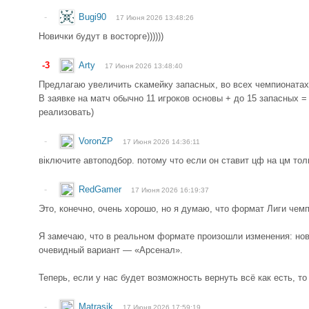
-
Bugi90
17 Июня 2026 13:48:26
Новички будут в восторге))))))
-3
Arty
17 Июня 2026 13:48:40
Предлагаю увеличить скамейку запасных, во всех чемпионатах
В заявке на матч обычно 11 игроков основы + до 15 запасных =
реализовать)
-
VoronZP
17 Июня 2026 14:36:11
віключите автоподбор. потому что если он ставит цф на цм то
-
RedGamer
17 Июня 2026 16:19:37
Это, конечно, очень хорошо, но я думаю, что формат Лиги чем
Я замечаю, что в реальном формате произошли изменения: но
очевидный вариант — «Арсенал».
Теперь, если у нас будет возможность вернуть всё как есть, т
-
Matrasik
17 Июня 2026 17:59:19