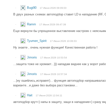
-
Bugi90
17 Июня 2026 09:09:03
В двух разных схемах автоподбор ставит LD в нападение (RF, CF
-
Ramm
17 Июня 2026 09:47:39
Еще вернули бы упрощенное выставление настроек с неясными
-
Tyumen_Spirit
17 Июня 2026 10:06:03
Ну знаете , очень нужная функция! Качественная работа !
-
Jimoris
17 Июня 2026 10:53:54
...защита тоже не хромает...))) нападам виднее как у ворот работа
-
Jimoris
17 Июня 2026 10:57:34
...)ну ошиблись,исправят)... функция автоподбор напрашивала
варианте...и даже без выбора расстановки...
-
Hait
17 Июня 2026 12:04:11
автоподбор крут=) напы в защиту, защи в нападение=) сразу ви