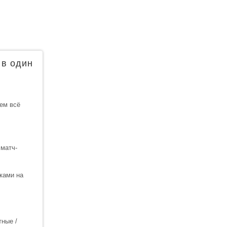
 в один
ем всё
 матч-
ками на
тные /