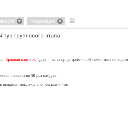
арьера
Федерация
 тур группового этапа!
ре.
Красная карточка
одна — испанцы устроили себе «ментальное харак
использованы по
10
раз каждая.
нь выдался максимально прагматичным.