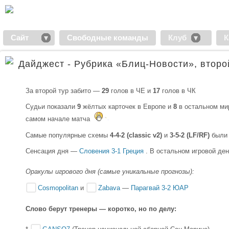
Сайт
Свободные команды
Клуб
К
Дайджест - Рубрика «Блиц-Новости», второй
За второй тур забито —
29
голов в ЧЕ и
17
голов в ЧК
Судьи показали
9
жёлтых карточек в Европе и
8
в остальном ми
самом начале матча
Самые популярные схемы
4-4-2 (classic v2)
и
3-5-2 (LF/RF)
были 
Сенсация дня —
Словения 3-1 Греция
. В остальном игровой де
Оракулы игрового дня (самые уникальные прогнозы):
Cosmopolitan
и
Zabava
—
Парагвай 3-2 ЮАР
Слово берут тренеры — коротко, но по делу: