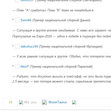
*
GANSO7
(Тренер национальной сборной Сан-Марино)
—
План "А" сработал. План "Б" даже не понадобился.
*
Sem4ik
(Тренер национальной сборной Дания)
—
Ситуация в группе вполне ожидаемая. С нами все играют «в
Португалия на Евро-2016 — идти к победе в турнире без побе
*
dakurluzz94
(Тренер национальной сборной Ирландия)
—
У всех равная ситуация в группе. Обидно, что потеряли оч
*
AlexP
(Тренер национальной сборной Парагвай)
—
Радует, что досрочно вышли в плей-офф, но это была пир
2,5 месяца — его потеря может стать серьёзным препятстви
19
451
MisterTaurus
(381)