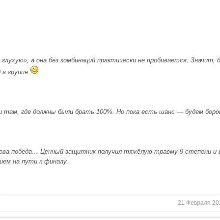
 глухую», а она без комбинаций практически не пробивается. Значит, 
д в группе
ки там, где должны были брать 100%. Но пока есть шанс — будем бор
рова победа… Ценный защитник получил тяжёлую травму 9 степени и 
ем на пути к финалу.
21 Февраля 20