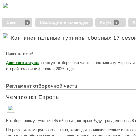
Сайт
Свободные команды
Клуб
К
Континентальные турниры сборных 17 сезон
Приветствуем!
Девятого августа
стартует отборочная часть к чемпионату Европы и
второй половине февраля 2026 года.
Регламент отборочной части
Чемпионат Европы
В отборе примут участие 45 сборных, которые будут разделены на 8 г
По результатам группового этапа, команды занявшие первые и втор
третьи и четвёртые места — сыграют в дополнительном раунде плей-