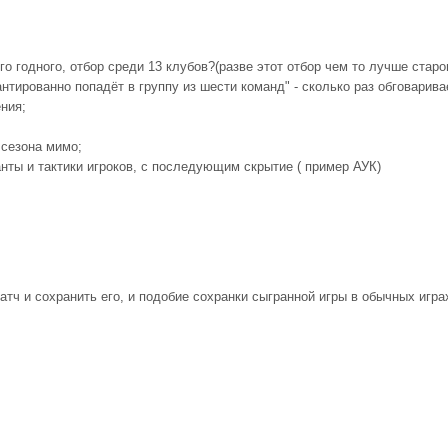
о годного, отбор среди 13 клубов?(разве этот отбор чем то лучше старо
нтированно попадёт в группу из шести команд" - сколько раз обговарива
ения;
 сезона мимо;
анты и тактики игроков, с последующим скрытие ( пример АУК)
атч и сохранить его, и подобие сохранки сыгранной игры в обычных игра