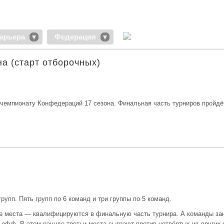
арьера
Федерация
а (старт отборочных)
 чемпионату Конфедераций 17 сезона. Финальная часть турниров пройдё
рупп. Пять групп по 6 команд и три группы по 5 команд.
ые места — квалифицируются в финальную часть турнира. А команды з
офф. В этом раунде третьи места сыграют против четвёртых из других 