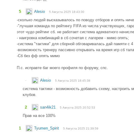
5
Alesio
5 Августа 2025 18:43:30
-сколько людей высказывалось по поводу отборов и опять ничег
-"лучшая команда по рейтингу FIFA из числа участвующих, гара
этот чудо рейтинг сб. не работает система адекватного начисл
- наигровка комбинаций в сб сочетая с лагерем - мимо опять;
-система "тактики" для сборной обговаривалась дай памяти с 4
-возможность тренеру пассивно открывать на время игр сб тал
-Сб без фф опять мимо
П.с. исправте баг моего профиля по форуму, спс.
-
Alesio
5 Августа 2025 18:45:38
система тактики - возможность добавить схему, настроить м
клубов.
2
san4ik21
5 Августа 2025 20:52:53
Прав на все 100%
1
Tyumen_Spirit
5 Августа 2025 21:39:59