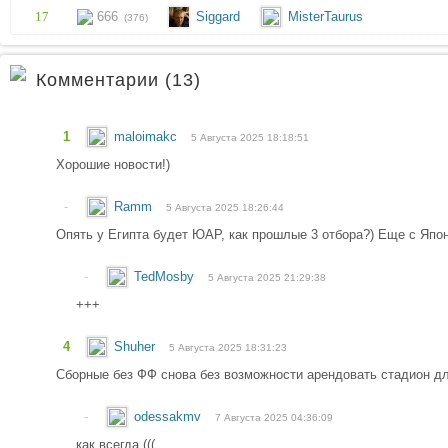
17
666
Siggard
MisterTaurus
(376)
Комментарии (13)
1
maloimakc
5 Августа 2025 18:18:51
Хорошие новости!)
-
Ramm
5 Августа 2025 18:26:44
Опять у Египта будет ЮАР, как прошлые 3 отбора?) Еще с Япон
-
TedMosby
5 Августа 2025 21:29:38
+++
4
Shuher
5 Августа 2025 18:31:23
Сборные без ФФ снова без возможности арендовать стадион д
-
odessakmv
7 Августа 2025 04:36:09
как всегда (((