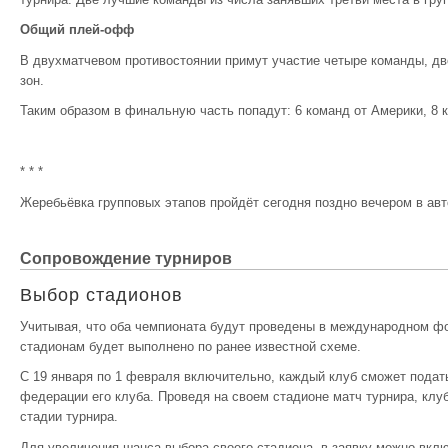
Общий плей-офф
В двухматчевом противостоянии примут участие четыре команды, две
зон.
Таким образом в финальную часть попадут: 6 команд от Америки, 8 
* * *
Жеребьёвка групповых этапов пройдёт сегодня поздно вечером в а
Сопровождение турниров
Выбор стадионов
Учитывая, что оба чемпионата будут проведены в международном ф
стадионам будет выполнено по ранее известной схеме.
С 19 января по 1 февраля включительно, каждый клуб сможет подать
федерации его клуба. Проведя на своем стадионе матч турнира, клу
стадии турнира.
Для увеличения шанса выбора своего стадиона, в заявку можно вклю