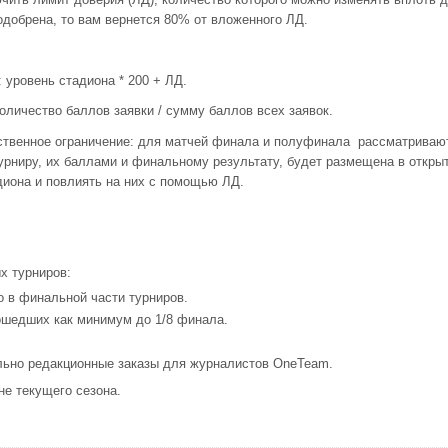
 одобрена, то вам вернется 80% от вложенного ЛД.
 уровень стадиона * 200 + ЛД.
количество баллов заявки / сумму баллов всех заявок.
нственное ограничение: для матчей финала и полуфинала рассматриваю
турниру, их баллами и финальному результату, будет размещена в откры
диона и повлиять на них с помощью ЛД.
х турниров:
 в финальной части турниров.
ошедших как минимум до 1/8 финала.
ьно редакционные заказы для журналистов OneTeam.
не текущего сезона.