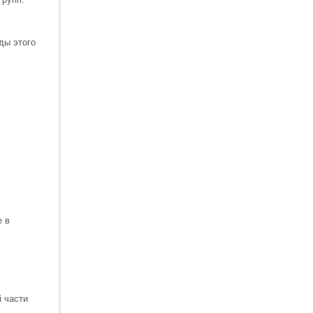
ды этого
е в
й части