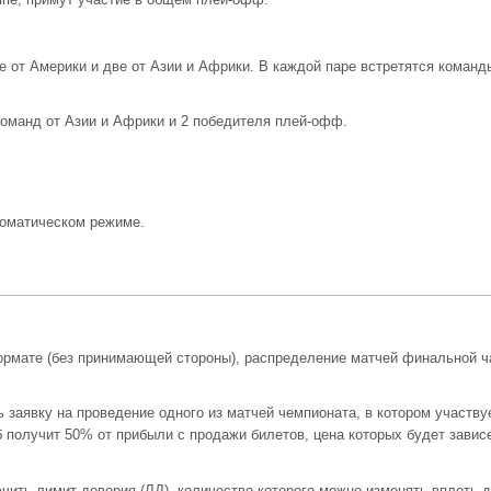
 от Америки и две от Азии и Африки. В каждой паре встретятся команд
команд от Азии и Африки и 2 победителя плей-офф.
втоматическом режиме.
ормате (без принимающей стороны), распределение матчей финальной ч
 заявку на проведение одного из матчей чемпионата, в котором участву
б получит 50% от прибыли с продажи билетов, цена которых будет завис
чить лимит доверия (ЛД), количество которого можно изменять вплоть 