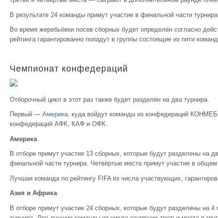
В результате 24 команды примут участие в финальной части турнира
Во время жеребьёвки посев сборных будет определён согласно дей
рейтинга гарантированно попадут в группы состоящие из пяти команд
Чемпионат конфедераций
Отборочный цикл в этот раз также будет разделён на два турнира.
Первый —
Америка
, куда войдут команды из конфедераций КОНМ
конфедераций АФК, КАФ и ОФК.
Америка
В отборе примут участие 13 сборных, которые будут разделены на дв
финальной части турнира. Четвёртые места примут участие в общем
Лучшая команда по рейтингу FIFA из числа участвующих, гарантиров
Азия и Африка
В отборе примут участие 24 сборных, которые будут разделены на 4
турнира. Две лучшие команды из числа занявших третьи места в гру