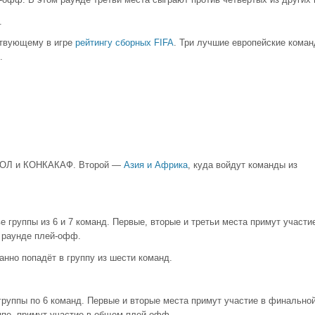
.
ствующему в игре
рейтингу сборных FIFA
. Три лучшие европейские коман
.
ЕБОЛ и КОНКАКАФ. Второй —
Азия и Африка
, куда войдут команды из
е группы из 6 и 7 команд. Первые, вторые и третьи места примут участи
 раунде плей-офф.
анно попадёт в группу из шести команд.
 группы по 6 команд. Первые и вторые места примут участие в финально
ппе, примут участие в общем плей-офф.