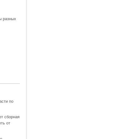
ы разных
асти по
ет сборная
еть от
до