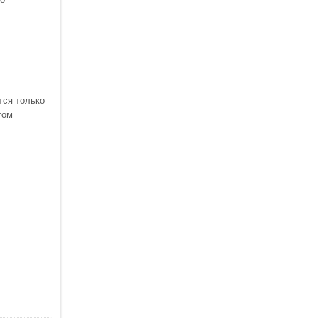
тся только
том