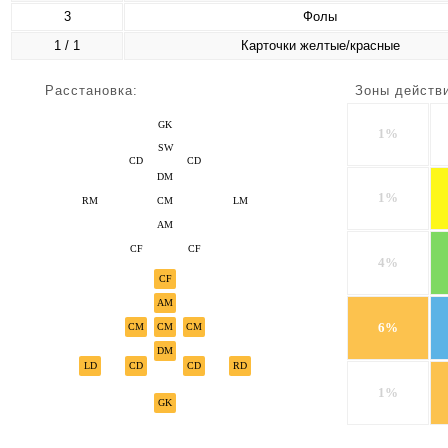
3
Фолы
1 / 1
Карточки желтые/красные
Расстановка:
Зоны действ
GK
1%
SW
CD
CD
DM
1%
RM
CM
LM
AM
CF
CF
4%
CF
AM
6%
CM
CM
CM
DM
LD
CD
CD
RD
1%
GK