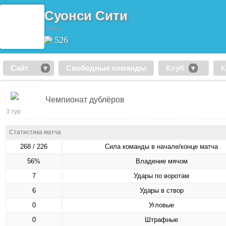
Суонси Сити
Уэльс
526
Сайт
Свободные команды
Клуб
К
Чемпионат дублёров
3 тур
Статистика матча
268 / 226
Сила команды в начале/конце матча
56%
Владение мячом
7
Удары по воротам
6
Удары в створ
0
Угловые
0
Штрафные