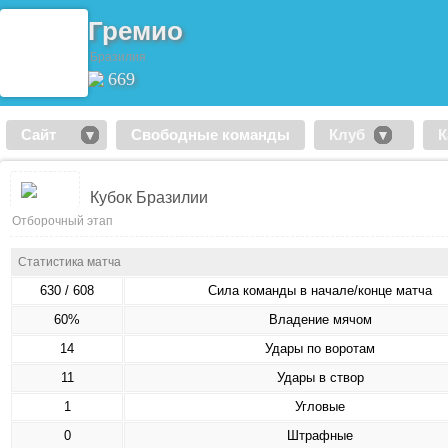
Гремио
Бразилия
669
Сайт
Свободные команды
Клуб
К
Кубок Бразилии
Отборочный этап
Статистика матча
630 / 608
Сила команды в начале/конце матча
60%
Владение мячом
14
Удары по воротам
11
Удары в створ
1
Угловые
0
Штрафные