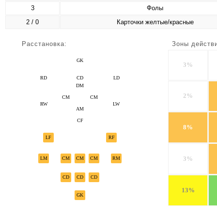
3
Фолы
2 / 0
Карточки желтые/красные
Расстановка:
Зоны действ
GK
3%
RD
CD
LD
DM
2%
CM
CM
RW
LW
AM
CF
8%
LF
RF
3%
LM
CM
CM
CM
RM
CD
CD
CD
13%
GK