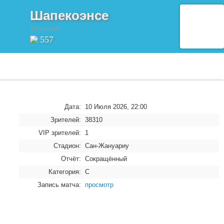
Шапекоэнсе
Бразилия
557
Дата:
10 Июля 2026, 22:00
Зрителей:
38310
VIP зрителей:
1
Стадион:
Сан-Жануариу
Отчёт:
Сокращённый
Категория:
C
Запись матча:
просмотр