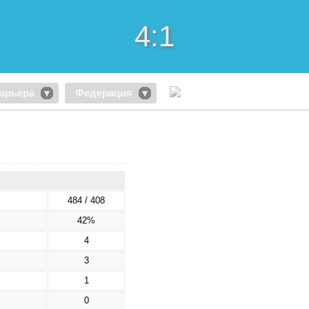
4:1
арьера
Федерация
484 / 408
42%
4
3
1
0