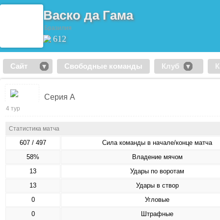
Васко да Гама
Бразилия
612
Сайт
Свободные команды
Клуб
К
Серия А
4 тур
Статистика матча
607 / 497
Сила команды в начале/конце матча
58%
Владение мячом
13
Удары по воротам
13
Удары в створ
0
Угловые
0
Штрафные