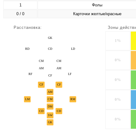
1
Фолы
0 / 0
Карточки желтые/красные
Расстановка:
Зоны действ
GK
1%
RD
CD
LD
0%
CM
CM
AM
AM
RF
LF
CF
0%
CF
CF
AM
0%
LM
CM
RM
DM
CD
CD
SW
0%
GK