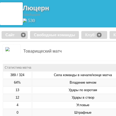
Люцерн
Швейцария
530
Сайт
Свободные команды
Клуб
К
Товарищеский матч
Статистика матча
389 / 324
Сила команды в начале/конце матча
64%
Владение мячом
13
Удары по воротам
12
Удары в створ
4
Угловые
0
Штрафные