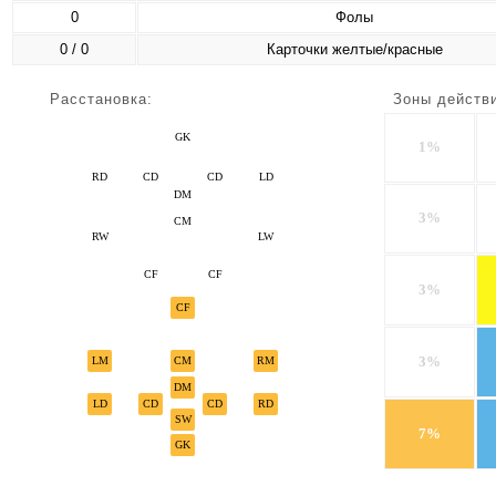
0
Фолы
0 / 0
Карточки желтые/красные
Расстановка:
Зоны действ
GK
1%
RD
CD
CD
LD
DM
3%
CM
RW
LW
CF
CF
3%
CF
3%
LM
CM
RM
DM
LD
CD
CD
RD
SW
7%
GK