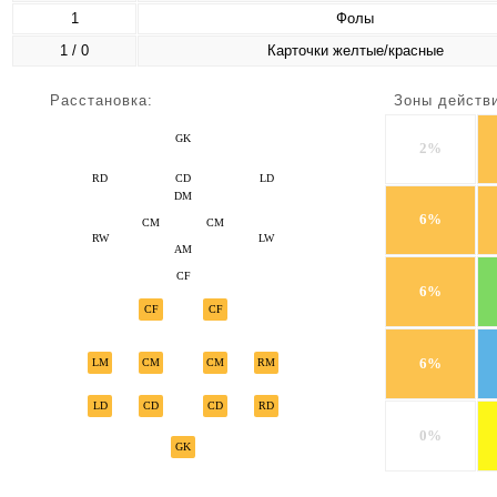
1
Фолы
1 / 0
Карточки желтые/красные
Расстановка:
Зоны действ
GK
2%
RD
CD
LD
DM
6%
CM
CM
RW
LW
AM
CF
6%
CF
CF
6%
LM
CM
CM
RM
LD
CD
CD
RD
0%
GK