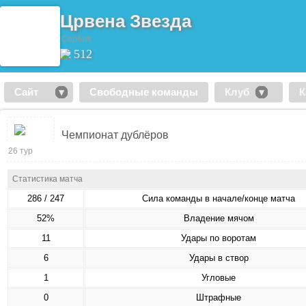
Црвена Звезда
Сербия
512
Сайт
Свободные команды
Клуб
К
Чемпионат дублёров
26 тур
Статистика матча
286 / 247
Сила команды в начале/конце матча
52%
Владение мячом
11
Удары по воротам
6
Удары в створ
1
Угловые
0
Штрафные