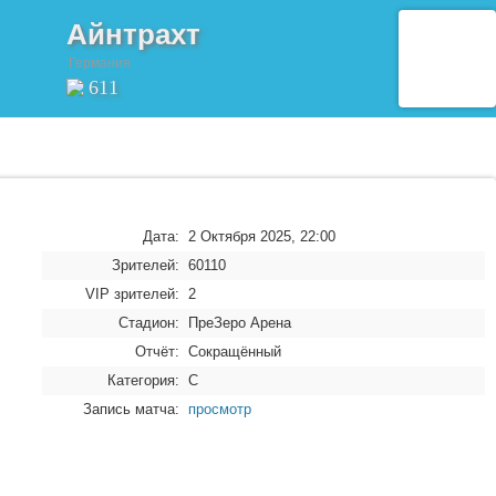
Айнтрахт
Германия
611
Дата:
2 Октября 2025, 22:00
Зрителей:
60110
VIP зрителей:
2
Стадион:
ПреЗеро Арена
Отчёт:
Сокращённый
Категория:
C
Запись матча:
просмотр