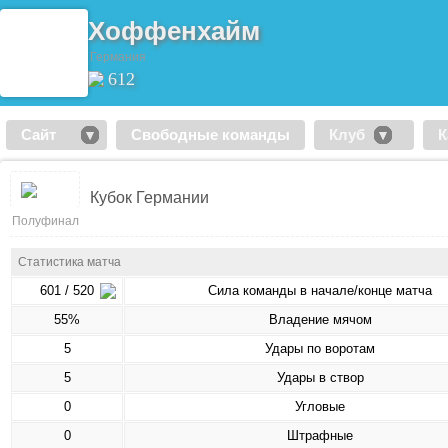
Хоффенхайм
Германия
612
Сайт
Свободные команды
Клуб
К
Кубок Германии
Полуфинал
Статистика матча
601 / 520
Сила команды в начале/конце матча
55%
Владение мячом
5
Удары по воротам
5
Удары в створ
0
Угловые
0
Штрафные