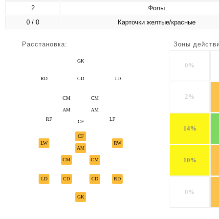
2
Фолы
0 / 0
Карточки желтые/красные
Расстановка:
Зоны действ
GK
0%
RD
CD
LD
2%
CM
CM
AM
AM
RF
LF
CF
14%
CF
LW
RW
AM
10%
CM
CM
LD
CD
CD
RD
0%
GK