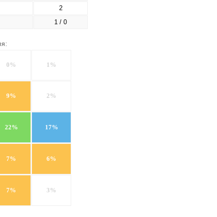
2
1 / 0
ия:
0%
1%
9%
2%
22%
17%
7%
6%
7%
3%