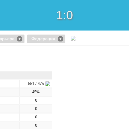
1:0
арьера
Федерация
551 / 475
45%
0
0
0
0