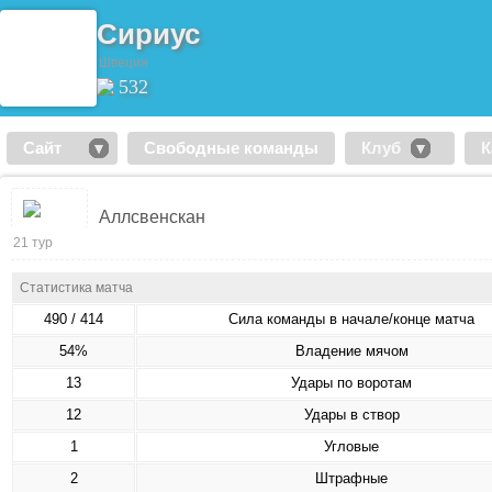
Сириус
Швеция
532
Сайт
Свободные команды
Клуб
К
Аллсвенскан
21 тур
Статистика матча
490 / 414
Сила команды в начале/конце матча
54%
Владение мячом
13
Удары по воротам
12
Удары в створ
1
Угловые
2
Штрафные