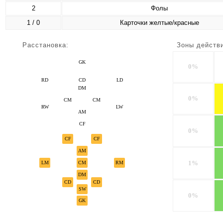
2
Фолы
1 / 0
Карточки желтые/красные
Расстановка:
Зоны действ
GK
0%
RD
CD
LD
DM
0%
CM
CM
RW
LW
AM
CF
0%
CF
CF
AM
1%
LM
CM
RM
DM
CD
CD
SW
0%
GK