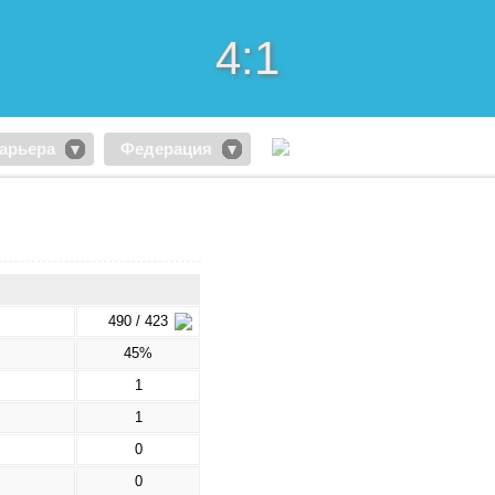
4:1
арьера
Федерация
490 / 423
45%
1
1
0
0