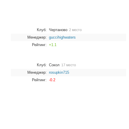
Клуб:
Чертаново
2 место
Менеджер:
guccihighwaters
Рейтинг:
+1.1
Клуб:
Сокол
17 место
Менеджер:
rosupkin715
Рейтинг:
-0.2