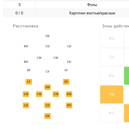
3
Фолы
0 / 0
Карточки желтые/красные
Расстановка:
Зоны действ
GK
4%
RD
CD
LD
2%
CM
CM
RW
LW
RF
LF
CF
4%
LF
RF
AM
7%
LM
CM
CM
RM
LD
CD
RD
0%
GK