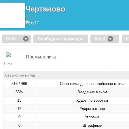
Чертаново
Россия
637
Сайт
Свободные команды
Клуб
К
Премьер лига
3 тур
Статистика матча
516 / 466
Сила команды в начале/конце матча
55%
Владение мячом
13
Удары по воротам
12
Удары в створ
0
Угловые
0
Штрафные