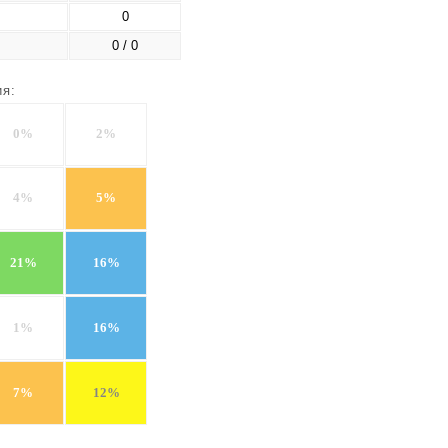
0
0 / 0
ия:
0%
2%
4%
5%
21%
16%
1%
16%
7%
12%