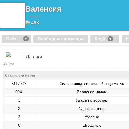
Валенсия
Испания
488
Сайт
Свободные команды
Клуб
К
Ла лига
25 тур
Статистика матча
511 / 424
Сила команды в начале/конце матча
66%
Владение мячом
3
Удары по воротам
2
Удары в створ
3
Угловые
0
Штрафные