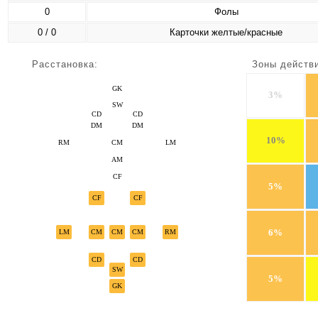
0
Фолы
0 / 0
Карточки желтые/красные
Расстановка:
Зоны действ
GK
3%
SW
CD
CD
DM
DM
10%
RM
CM
LM
AM
CF
5%
CF
CF
6%
LM
CM
CM
CM
RM
CD
CD
SW
5%
GK