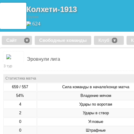
Колхети-1913
Грузия
624
Сайт
Свободные команды
Клуб
К
Эровнули лига
3 тур
Статистика матча
659 / 557
Сила команды в начале/конце матча
54%
Владение мячом
4
Удары по воротам
2
Удары в створ
0
Угловые
0
Штрафные