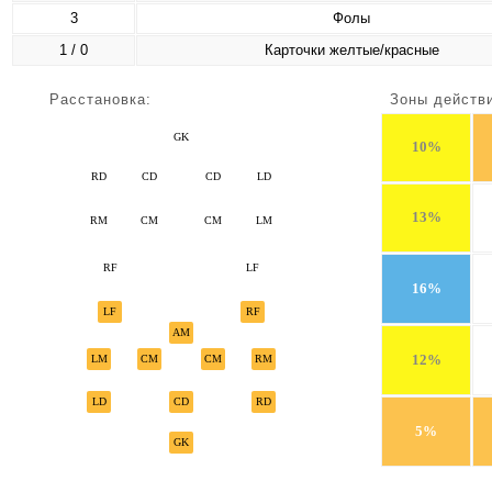
3
Фолы
1 / 0
Карточки желтые/красные
Расстановка:
Зоны действ
GK
10%
RD
CD
CD
LD
13%
RM
CM
CM
LM
RF
LF
16%
LF
RF
AM
12%
LM
CM
CM
RM
LD
CD
RD
5%
GK