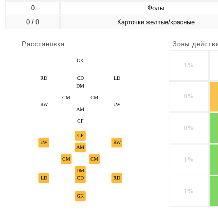
0
Фолы
0 / 0
Карточки желтые/красные
Расстановка:
Зоны действ
GK
1%
RD
CD
LD
DM
0%
CM
CM
RW
LW
AM
CF
0%
CF
LW
RW
AM
1%
CM
CM
DM
LD
CD
RD
1%
GK