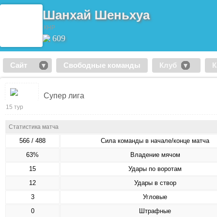
Шанхай Шеньхуа
КНР
609
Сайт
Свободные команды
Клуб
К
Супер лига
15 тур
Статистика матча
566 / 488
Сила команды в начале/конце матча
63%
Владение мячом
15
Удары по воротам
12
Удары в створ
3
Угловые
0
Штрафные