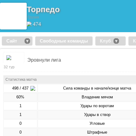
Торпедо
Грузия
474
Сайт
Свободные команды
Клуб
К
Эровнули лига
32 тур
Статистика матча
498 / 437
Сила команды в начале/конце матча
60%
Владение мячом
1
Удары по воротам
1
Удары в створ
0
Угловые
0
Штрафные