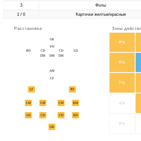
3
Фолы
1 / 0
Карточки желтые/красные
Расстановка:
Зоны действ
GK
9%
SW
RD
CD
CD
LD
DM
DM
DM
9%
AM
CF
7%
LF
RF
4%
LM
CM
CM
RM
LD
CD
CD
RD
0%
GK