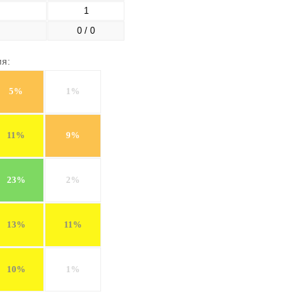
1
0 / 0
ия:
5%
1%
11%
9%
23%
2%
13%
11%
10%
1%