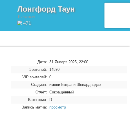
Лонгфорд Таун
Ирландия
471
Дата:
31 Января 2025, 22:00
Зрителей:
14870
VIP зрителей:
0
Стадион:
имени Евграпи Шеварднадзе
Отчёт:
Сокращённый
Категория:
D
Запись матча:
просмотр