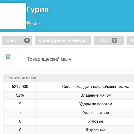
Гурия
Грузия
587
Сайт
Свободные команды
Клуб
К
Товарищеский матч
Статистика матча
521 / 430
Сила команды в начале/конце матча
52%
Владение мячом
9
Удары по воротам
7
Удары в створ
0
Угловые
0
Штрафные