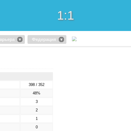
1:1
арьера
Федерация
398 / 352
48%
3
2
1
0