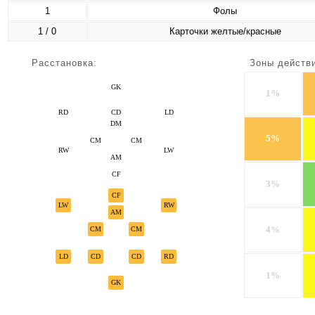
1
Фолы
1 / 0
Карточки желтые/красные
Расстановка:
Зоны действ
GK
1%
RD
CD
LD
DM
5%
CM
CM
RW
LW
AM
CF
3%
CF
LW
RW
AM
4%
CM
CM
LD
CD
CD
RD
1%
GK