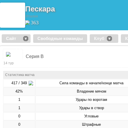
Пескара
Италия
363
Сайт
Свободные команды
Клуб
К
Серия В
14 тур
Статистика матча
417 / 349
Сила команды в начале/конце матча
42%
Владение мячом
1
Удары по воротам
1
Удары в створ
0
Угловые
0
Штрафные