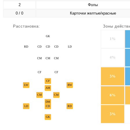
2
Фолы
0 / 0
Карточки желтые/красные
Расстановка:
Зоны действ
GK
1%
RD
CD
CD
CD
LD
4%
CM
CM
CM
CF
CF
5%
CF
LW
RW
AM
6%
CM
CM
DM
LD
CD
RD
5%
GK